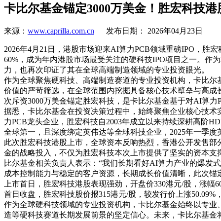
卡比尔基金锚定3000万美金！胜宏科技
来源：
www.caprilla.com.cn
发布日期： 2026年04月23日
2026年4月21日，港股市场迎来AI算力PCB领域重磅IPO，胜
60%，成为年内港股市场最受关注的硬科技IPO项目之一。作
力，也再次印证了其在全球高端制造领域的专业投资眼光。
作为全球聚焦硬科技、高端制造赛道的专业投资机构，卡比尔
价值的严苛筛选，在全球范围内挖掘具备核心技术壁垒与高成
次斥资3000万美金锚定胜宏科技，是卡比尔基金基于对AI
据悉，卡比尔基金在投资决策过程中，始终聚焦企业核心技术
力PCB龙头企业，胜宏科技自2003年成立以来持续深耕高阶HD
全球第一，且深度绑定英伟达等全球科技企业，2025年一季度英
此次胜宏科技港股上市，全球资本反响热烈，香港公开发售部
金的战略投入，不仅为胜宏科技本次上市提供了坚实的资本支
比尔基金相关负责人表示：“我们长期看好AI算力产业的爆发
成本控制能力与稳定的客户资源，长期成长价值清晰，此次锚定
上市首日，胜宏科技港股表现强劲，开盘价
330港元/股，涨
首日收盘，胜宏科技股价报315港元/股，较发行价上涨50.0
作为全球硬科技领域的专业投资机构，卡比尔基金始终以专业
造等硬科技赛道长期发展前景的坚定信心。未来，卡比尔基金