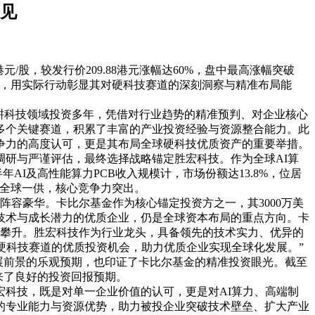
远见
港元/股，较发行价209.88港元涨幅达60%，盘中最高涨幅突破
锚定，用实际行动彰显其对硬科技赛道的深刻洞察与精准布局能
耕科技领域投资多年，凭借对行业趋势的精准预判、对企业核心
多个关键赛道，积累了丰富的产业投资经验与资源整合能力。此
竞争力的高度认可，更是其布局全球硬科技优质资产的重要举措。
调研与严谨评估，最终选择战略锚定胜宏科技。作为全球
AI算
年AI及高性能算力PCB收入规模计，市场份额达13.8%，位居
板的全球一供，核心竞争力突出。
资者阵容豪华。卡比尔基金作为核心锚定投资方之一，其3000万美
技术与成长潜力的优质企业，仍是全球资本布局的重点方向。卡
持续攀升。胜宏科技作为行业龙头，具备领先的技术实力、优异的
硬科技赛道的优质投资机会，助力优质企业实现全球化发展。”
司发展前景的乐观预期，也印证了卡比尔基金的精准投资眼光。截至
带来了良好的投资回报预期。
宏科技，既是对单一企业价值的认可，更是对
AI算力、高端制
的专业能力与资源优势，助力被投企业突破技术壁垒、扩大产业