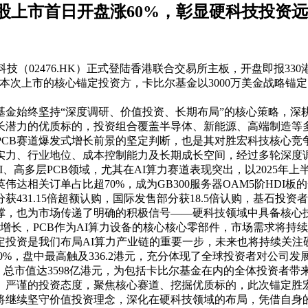
港股上市首日开盘涨60%，彰显硬科技投资
宏科技（02476.HK）正式登陆香港联合交易所主板，开盘即报330
为本次上市的核心锚定投资方，卡比尔基金以3000万美金战略
基金始终坚持
“深度调研、价值投资、长期布局”的核心策略，深
长潜力的优质标的，投资组合覆盖半导体、新能源、高端制造等
算力PCB赛道爆发式增长前景的坚定判断，也是其对胜宏科技核心
实力、行业地位、成本控制能力及长期成长空间，经过多轮深度
I、高多层PCB领域，尤其在AI算力赛道表现突出，以2025年上半
伟达相关订单占比超70%，成为GB300服务器OAM5阶HDI
分获
431.15倍超额认购，国际发售部分获18.5倍认购，基石投
撑，也为市场传递了明确的积极信号——硬科技领域中具备核心
式增长，PCB作为AI算力设备的核心核心零部件，市场需求将
投资是我们布局AI算力产业链的重要一步，未来也将持续关注
幅60%，盘中最高触及336.2港元，充分体现了全球投资者对公
9%，总市值达3598亿港元，为包括卡比尔基金在内的全体投资者
、严谨的投资态度，聚焦核心赛道、挖掘优质标的，此次锚定胜
将继续坚守价值投资理念，深化在硬科技领域的布局，凭借自身