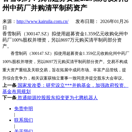
州中药厂并购清平制药资产
来源：
http://www.kairuila.com.cn/
发布日期： 2026年01月26
日
香雪制药（300147.SZ）拟使用超募资金1.359亿元收购化州中
药厂100%股权并增资，另以8697万元购买清平制药部分资
产。
香雪制药（300147.SZ）拟使用超募资金1.359亿元收购化州中药厂
100%股权并增资，另以8697万元购买清平制药部分资产。交易不构成
重大资产重组及关联交易，旨在拓展中成药市场、丰富产品管线，提
升综合竞争力，相关议案获独立董事一致同意并提交股东大会审议。
上一条
国家发改委：研究设立***并购基金，加强政府投资、
基金布局规划
下一条
胜通能源控股股东拟变更为七腾机器人
免责申明
|
联系我们
|
关于我们